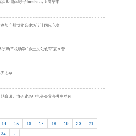
喜聚-瀚华亲子familyday圆满结束
邀参加广州博物馆建筑设计国际竞赛
华资助草根助学 “乡土文化教育”夏令营
完美谢幕
国勘察设计协会建筑电气分会常务理事单位
14
15
16
17
18
19
20
21
34
»