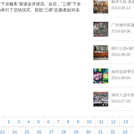
畅享今秋·家庭
下乡服务”座谈会并讲话。会后，“三师”下乡
2014-08-13
举行了启动仪式。首批“三师”志愿者由35名
广州瀚华获
2014-08-06
践行公益•瀚
2014-08-05
瀚华迎新季
2014-08-04
瀚华入选中
2014-07-28
1
2
3
4
5
6
7
8
9
10
11
12
13
rent)
23
24
25
26
27
28
29
30
31
32
33