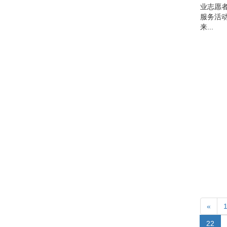
业志愿者
服务活动
来...
«
(cur
22