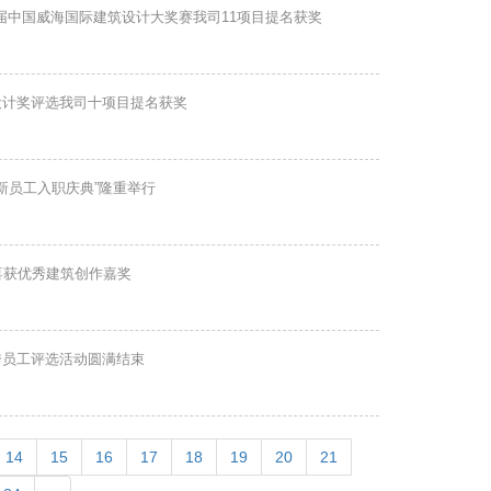
届中国威海国际建筑设计大奖赛我司11项目提名获奖
设计奖评选我司十项目提名获奖
1年新员工入职庆典”隆重举行
喜获优秀建筑创作嘉奖
秀员工评选活动圆满结束
14
15
16
17
18
19
20
21