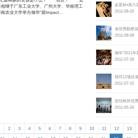
世纪最稀缺的资源是什么？” “创意！” 近
蓝星杯•第六
司相继于广东工业大学、广州大学、华南理工
2011-08-20
农业大学举办瀚华“观Impact...
省优秀勘察
2011-08-08
瀚华“201
2011-07-28
我司12项目
2011-07-15
贺结构所优
2011-05-26
1
2
3
4
5
6
7
8
9
10
11
12
13