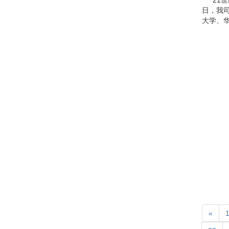
“21
日，我
大学、华南
«