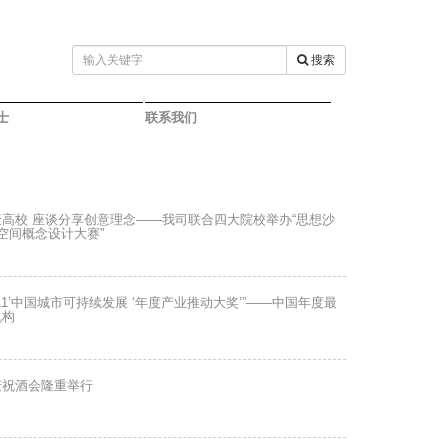
搜索
士
联系我们
高校 座谈分享创意理念——我司联合四大院校举办“思想沙
空间概念设计大赛”
011’中国城市可持续发展 ‘年度产业推动大奖’”——中国年度最
机构
庆祝酒会隆重举行